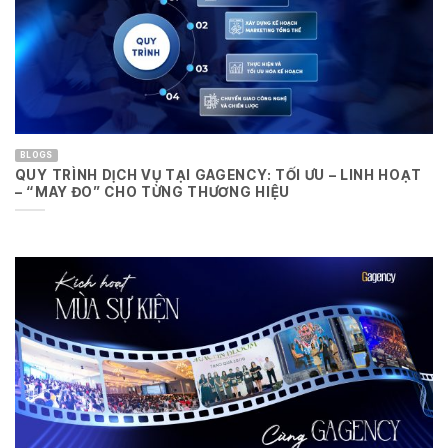
BLOGS
QUY TRÌNH DỊCH VỤ TẠI GAGENCY: TỐI ƯU – LINH HOẠT
– “MAY ĐO” CHO TỪNG THƯƠNG HIỆU